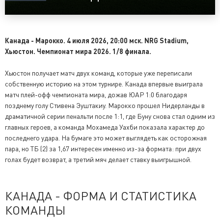
Канада - Марокко. 4 июля 2026, 20:00 мск. NRG Stadium,
Хьюстон. Чемпионат мира 2026. 1/8 финала.
Хьюстон получает матч двух команд, которые уже переписали
собственную историю на этом турнире. Канада впервые выиграла
матч плей-офф чемпионата мира, дожав ЮАР 1:0 благодаря
позднему голу Стивена Эуштакиу. Марокко прошел Нидерланды в
драматичной серии пенальти после 1:1, где Буну снова стал одним из
главных героев, а команда Мохамеда Уахби показала характер до
последнего удара. На бумаге это может выглядеть как осторожная
пара, но ТБ (2) за 1,67 интересен именно из-за формата: при двух
голах будет возврат, а третий мяч делает ставку выигрышной.
КАНАДА - ФОРМА И СТАТИСТИКА
КОМАНДЫ