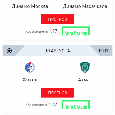
Динамо Москва
Динамо Махачкала
ПРОГНОЗ
1.97
Коэффициент:
10 АВГУСТА
00:00
Факел
Ахмат
ПРОГНОЗ
1.62
Коэффициент: