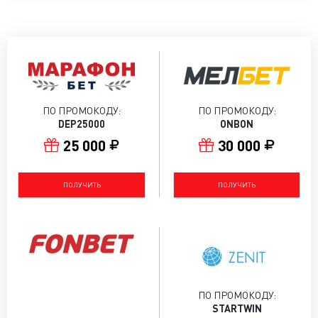
ПО ПРОМОКОДУ:
ПО ПРОМОКОДУ:
DEP25000
ONBON
25 000
30 000
ПОЛУЧИТЬ
ПОЛУЧИТЬ
ПО ПРОМОКОДУ:
STARTWIN