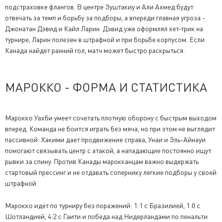
подстраховке флангов. В центре Эуштакиу и Али Ахмед будут
отвечать за темп и борьбу за подборы, а впереди главная угроза -
Джонатан Дэвид и Кайл Ларин. Дэвид уже оформлял хет-трик на
турнире, Ларин полезен в штрафной и при борьбе корпусом. Если
Канада найдет ранний гол, матч может быстро раскрыться.
МАРОККО - ФОРМА И СТАТИСТИКА
Марокко Уахби умеет сочетать плотную оборону с быстрым выходом
вперед. Команда не боится играть без мяча, но при этом не выглядит
пассивной: Хакими дает продвижение справа, Унаи и Эль-Айнауи
помогают связывать центр с атакой, а нападающие постоянно ищут
рывки за спину. Против Канады марокканцам важно выдержать
стартовый прессинг и не отдавать сопернику легкие подборы у своей
штрафной.
Марокко идет по турниру без поражений: 1:1 с Бразилией, 1:0 с
Шотландией, 4:2 с Гаити и победа над Нидерландами по пенальти