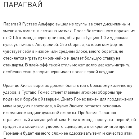
ПАРАГВАЙ
Парагвай Густаво Альфаро вышел из группы за счет дисциплины и
умения выживать в сложных матчах. После болезненного поражения
от США команда перестроилась, обыграла Турцию 1:0 и удержала
нулевую ничью с Австралией. Это сборная, которая комфортно
чувствует себя в низком или среднем блоке, много борется, не
стесняется играть прямолинейно и делает большую ставку на
стандарты. В плей-офф такой стиль может долго держать интригу,
особенно если фаворит нервничает после первой неудачи.
Орландо Хиль в воротах должен быть готов к большому количеству
ударов, а Густаво Гомес станет главным игроком обороны при
подачах и борьбе с Хаверцем. Диего Гомес важен для продвижения
мяча и редких переходов, а Хулио Энсисо остается основным
источником индивидуальной остроты. Проблема Парагвая -
ограниченный атакующий объем. Если команда пропустит первой, ей
придется отходить от удобного сценария, а в открытой игре против
Германии будет намного сложнее сдерживать темп и качество атак