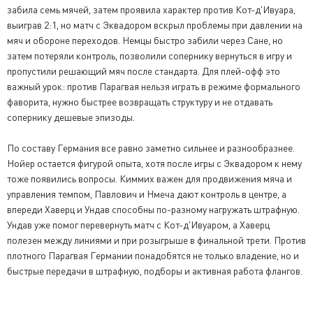
забила семь мячей, затем проявила характер против Кот-д'Ивуара,
выиграв 2:1, но матч с Эквадором вскрыл проблемы при давлении на
мяч и обороне переходов. Немцы быстро забили через Сане, но
затем потеряли контроль, позволили сопернику вернуться в игру и
пропустили решающий мяч после стандарта. Для плей-офф это
важный урок: против Парагвая нельзя играть в режиме формального
фаворита, нужно быстрее возвращать структуру и не отдавать
сопернику дешевые эпизоды.
По составу Германия все равно заметно сильнее и разнообразнее.
Нойер остается фигурой опыта, хотя после игры с Эквадором к нему
тоже появились вопросы. Киммих важен для продвижения мяча и
управления темпом, Павлович и Нмеча дают контроль в центре, а
впереди Хаверц и Ундав способны по-разному нагружать штрафную.
Ундав уже помог перевернуть матч с Кот-д'Ивуаром, а Хаверц
полезен между линиями и при розыгрыше в финальной трети. Против
плотного Парагвая Германии понадобятся не только владение, но и
быстрые передачи в штрафную, подборы и активная работа флангов.