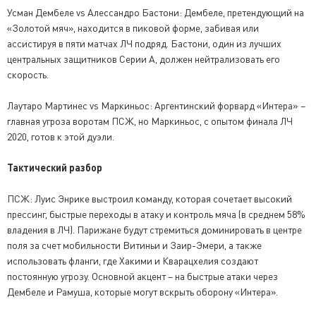
Усман Дембеле vs Алессандро Бастони: Дембеле, претендующий на
«Золотой мяч», находится в пиковой форме, забивая или
ассистируя в пяти матчах ЛЧ подряд. Бастони, один из лучших
центральных защитников Серии А, должен нейтрализовать его
скорость.
Лаутаро Мартинес vs Маркиньос: Аргентинский форвард «Интера» –
главная угроза воротам ПСЖ, но Маркиньос, с опытом финала ЛЧ
2020, готов к этой дуэли.
Тактический разбор
ПСЖ: Луис Энрике выстроил команду, которая сочетает высокий
прессинг, быстрые переходы в атаку и контроль мяча (в среднем 58%
владения в ЛЧ). Парижане будут стремиться доминировать в центре
поля за счет мобильности Витиньи и Заир-Эмери, а также
использовать фланги, где Хакими и Кварацхелия создают
постоянную угрозу. Основной акцент – на быстрые атаки через
Дембеле и Рамуша, которые могут вскрыть оборону «Интера».