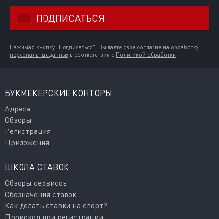
ПОДПИСАТЬСЯ
Нажимая кнопку "Подписаться", Вы даёте своё
согласие на обработку
персональных данных
в соответствии с
Политикой обработки
БУКМЕКЕРСКИЕ КОНТОРЫ
Адреса
Обзоры
Регистрация
Приложения
ШКОЛА СТАВОК
Обзоры сервисов
Обозначения ставок
Как делать ставки на спорт?
Промокод при регистрации