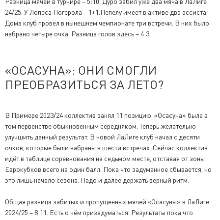
Разница мячей в турнире – 5:10. Дуро забил уже два мяча в ЛаЛиге
24/25. У Лопеса Ногерола – 1+1.Пепелу имеет в активе два ассиста.
Дома клуб провёл в нынешнем чемпионате три встречи. В них было
набрано четыре очка. Разница голов здесь – 4:3.
«ОСАСУНА»: ОНИ СМОГЛИ
ПРЕОБРАЗИТЬСЯ ЗА ЛЕТО?
В Примере 2023/24 коллектив занял 11 позицию. «Осасуна» была в
том первенстве обыкновенным середняком. Теперь желательно
улучшить данный результат. В новой ЛаЛиге клуб начал с десяти
очков, которые были набраны в шести встречах. Сейчас коллектив
идёт в таблице соревнования на седьмом месте, отставая от зоны
Еврокубков всего на один балл. Пока что задуманное сбывается, но
это лишь начало сезона. Надо и далее держать верный ритм.
Общая разница забитых и пропущенных мячей «Осасуны» в ЛаЛиге
2024/25 – 8:11. Есть о чём призадуматься. Результаты пока что