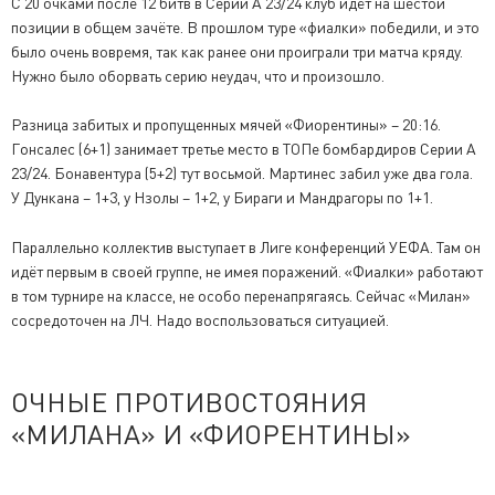
С 20 очками после 12 битв в Серии А 23/24 клуб идёт на шестой
позиции в общем зачёте. В прошлом туре «фиалки» победили, и это
было очень вовремя, так как ранее они проиграли три матча кряду.
Нужно было оборвать серию неудач, что и произошло.
Разница забитых и пропущенных мячей «Фиорентины» – 20:16.
Гонсалес (6+1) занимает третье место в ТОПе бомбардиров Серии А
23/24. Бонавентура (5+2) тут восьмой. Мартинес забил уже два гола.
У Дункана – 1+3, у Нзолы – 1+2, у Бираги и Мандрагоры по 1+1.
Параллельно коллектив выступает в Лиге конференций УЕФА. Там он
идёт первым в своей группе, не имея поражений. «Фиалки» работают
в том турнире на классе, не особо перенапрягаясь. Сейчас «Милан»
сосредоточен на ЛЧ. Надо воспользоваться ситуацией.
ОЧНЫЕ ПРОТИВОСТОЯНИЯ
«МИЛАНА» И «ФИОРЕНТИНЫ»