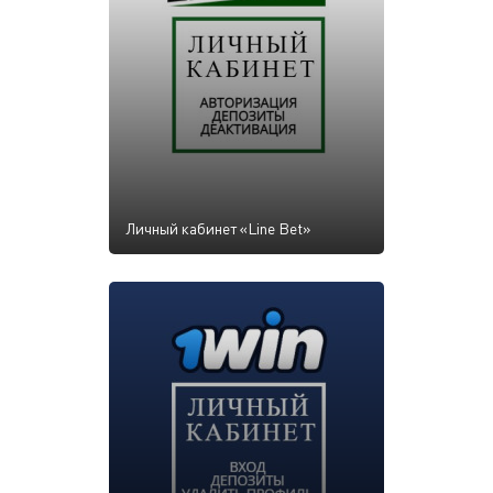
Личный кабинет «Line Bet»