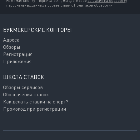
Нажимая кнопку "Подписаться", Вы даёте своё
согласие на обработку
персональных данных
в соответствии с
Политикой обработки
БУКМЕКЕРСКИЕ КОНТОРЫ
Адреса
Обзоры
Регистрация
Приложения
ШКОЛА СТАВОК
Обзоры сервисов
Обозначения ставок
Как делать ставки на спорт?
Промокод при регистрации