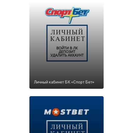
Личный кабинет БК «Спорт Бет»